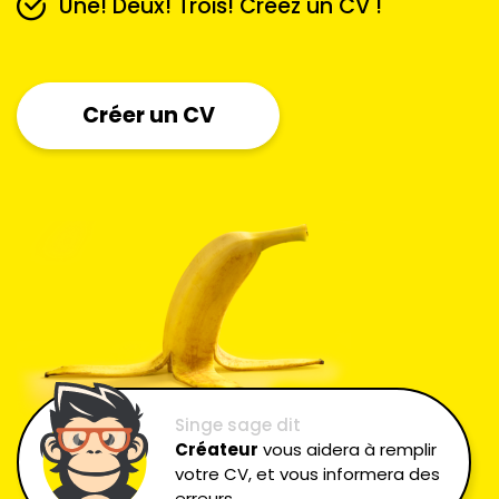
Une! Deux! Trois! Créez un CV !
Créer un CV
Singe sage dit
Créateur
vous aidera à remplir
votre CV, et vous informera des
erreurs