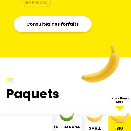
BIG BANANA
Consultez nos forfaits
02.
Paquets
La meilleure
offre
FREE BANANA
SMALL
BIG